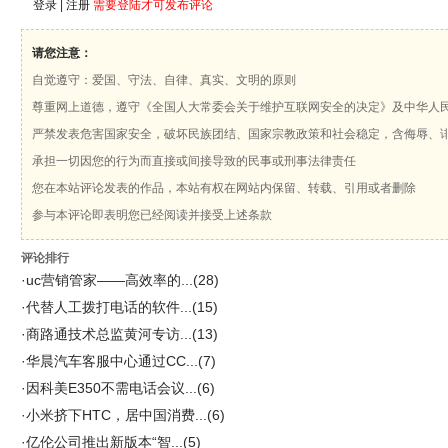
登录
|
注册
需要登陆才可发布评论
请您注意：
自觉遵守：爱国、守法、自律、真实、文明的原则
尊重网上道德，遵守《全国人大常委会关于维护互联网安全的决定》及中华人
严禁发表危害国家安全，破坏民族团结、国家宗教政策和社会稳定，含侮辱、
承担一切因您的行为而直接或间接导致的民事或刑事法律责任
您在本站评论发表的作品，本站有权在网站内保留、转载、引用或者删除
参与本评论即表明您已经阅读并接受上述条款
评论排行
·
uc营销管家——高效率的...
(28)
·
代替人工拨打电话的软件...
(15)
·
商路通技术总监黄河专访...
(13)
·
华晨汽车客服中心通过CC...
(7)
·
因科美E350不需电话会议...
(6)
·
小米挤下HTC，居中国消费...
(6)
·
亿伦公司推出新版本“智...
(5)