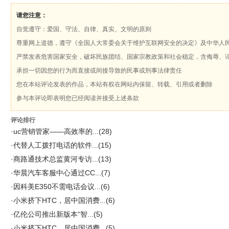
请您注意：
自觉遵守：爱国、守法、自律、真实、文明的原则
尊重网上道德，遵守《全国人大常委会关于维护互联网安全的决定》及中华人
严禁发表危害国家安全，破坏民族团结、国家宗教政策和社会稳定，含侮辱、
承担一切因您的行为而直接或间接导致的民事或刑事法律责任
您在本站评论发表的作品，本站有权在网站内保留、转载、引用或者删除
参与本评论即表明您已经阅读并接受上述条款
评论排行
·
uc营销管家——高效率的...
(28)
·
代替人工拨打电话的软件...
(15)
·
商路通技术总监黄河专访...
(13)
·
华晨汽车客服中心通过CC...
(7)
·
因科美E350不需电话会议...
(6)
·
小米挤下HTC，居中国消费...
(6)
·
亿伦公司推出新版本“智...
(5)
·
小米挤下HTC，居中国消费...
(5)