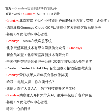
首页
> Grandsys语音识别即时客服助手
首页
>
标签：
Grandsys
总共有 41 条记录
·
北京宏盛 协助企业打造用户体验解决方案，荣获「金保奖」
Grandsys
·
德鸿取得Genesys Cloud GCP认证提供优质云端客服系统服务
·
善用KPI 优化呼叫中心管理
·
：MMX在线客服系统
Grandsys
·
北京宏盛高新技术有限公司微信公众号：
Grandsys
·
新会员加盟：北京宏盛高新技术有限公司
·
中国信托智能语音处理平台获IDC数字转型综合领导者奖
·
Contact Center Digital Play 台北国泰万怡酒店圆满演出
·
荣获横琴人寿年度合作伙伴奖项
Grandsys
·
哈啰~~电销人员，你在卖什么?
·
康健人寿扩大导入AI、数字科技提升客户体验
·
助康健人寿扩大导入AI、数字科技提升客户体验
Grandsys
·
善用KPI 优化呼叫中心管理
·
呼叫中心的日常