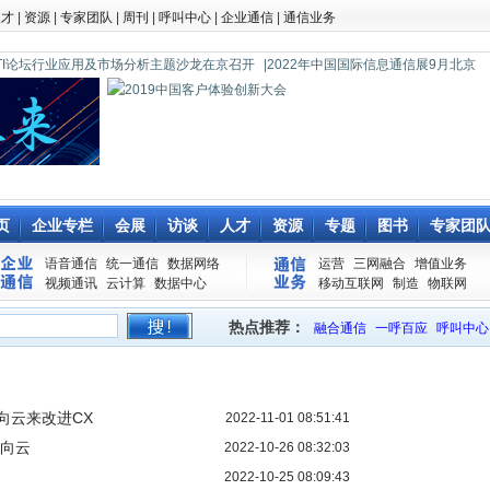
人才
|
资源
|
专家团队
|
周刊
|
呼叫中心
|
企业通信
|
通信业务
0 CTI论坛行业应用及市场分析主题沙龙在京召开
|2022年中国国际信息通信展9月北京
页
企业专栏
会展
访谈
人才
资源
专题
图书
专家团
语音通信
统一通信
数据网络
运营
三网融合
增值业务
视频通讯
云计算
数据中心
移动互联网
制造
物联网
热点推荐：
融合通信
一呼百应
呼叫中心
正转向云来改进CX
2022-11-01 08:51:41
向云
2022-10-26 08:32:03
2022-10-25 08:09:43