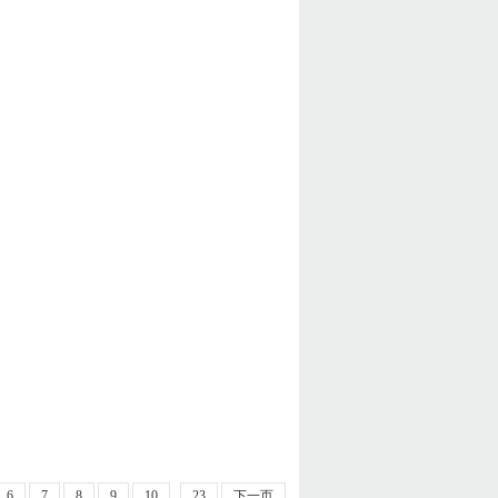
6
7
8
9
10
..
23
下一页