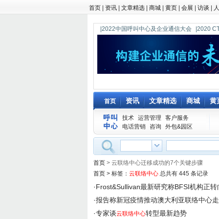
首页
|
资讯
|
文章精选
|
商城
|
黄页
|
会展
|
访谈
|
|2022中国呼叫中心及企业通信大会
|202
资讯
文章精选
商城
黄
首页
技术
运营管理
客户服务
电话营销
咨询
外包&园区
首页
> 云联络中心迁移成功的7个关键步骤
首页
>
标签：
云联络中心
总共有 445 条记录
·
Frost&Sullivan最新研究称BFSI机构
·
报告称新冠疫情推动澳大利亚联络中心走
·
专家谈
转型最新趋势
云联络中心