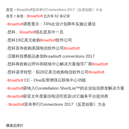
首页
> BroadSoft宣布举行Connections 2017《反思创新》大会
首页
>
标签：
BroadSoft
总共有 62 条记录
·
调查显示：74%企业计划两年实施云通信
BroadSoft
·
思科、
现在是其中一员
BroadSoft
·
思科19亿美元收购
软件公司
BroadSoft
·
思科宣布收购美国电信软件公司
BroadSoft
·
汉隆科技携新品参加Broadsoft connections 2017
·
思科将收购云呼叫和联络中心解决方案领导厂商
BroadSoft
·
思科谋求转型：拟20亿美元收购电信软件公司
BroadSoft
·
CC - One应用增强云联络中心功能
BroadSoft
·
获纳入Constellation ShortList™的企业短信群发解决方案
BroadSoft
·
获亚太年度最佳电话托管及UCC服务平台提供商
BroadSoft
·
宣布举行Connections 2017《反思创新》大会
BroadSoft
频道总排行