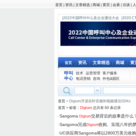
首页
|
资讯
|
文章精选
|
商城
|
黄页
|
会展
|
访谈
|
|2022中国呼叫中心及企业通信大会
|202
资讯
文章精选
商城
黄
首页
技术
运营管理
客户服务
电话营销
咨询
外包&园区
首页
> Digium开源实时音频和视频通信SDKs
首页
>
标签：
Digium
总共有 60 条记录
·
Sangoma
交易背后的故事是什么
Digium
·
Sangoma完成
收购、实现八年的
Digium
·
UC供应商Sangoma将以2800万美元收