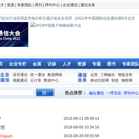
人才
|
资源
|
专家团队
|
周刊
|
呼叫中心
|
企业通信
|
通信业务
0 CTI论坛行业应用及市场分析主题沙龙在京召开
|2022年中国国际信息通信展9月北京
页
企业专栏
会展
访谈
人才
资源
专题
图书
专家团
语音通信
统一通信
数据网络
运营
三网融合
增值业务
视频通讯
云计算
数据中心
移动互联网
制造
物联网
热点推荐：
融合通信
一呼百应
呼叫中心
？
2018-09-21 09:49:14
梦想
2018-09-06 10:34:16
购
2018-08-28 09:55:56
Digium