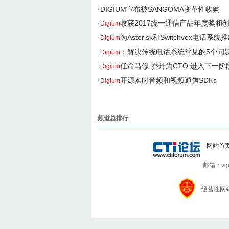
·
DIGIUM宣布被SANGOMA变革性收购
·
收获2017统一通信产品年度奖和
Digium
·
为Asterisk和Switchvox电话系
Digium
·
：解决传统电话系统常见的5个问
Digium
·
任命马修·乔丹为CTO 进入下一阶
Digium
·
开源实时音频和视频通信SDKs
Digium
频道总排行
网站首
邮箱：vgo7
经营性网