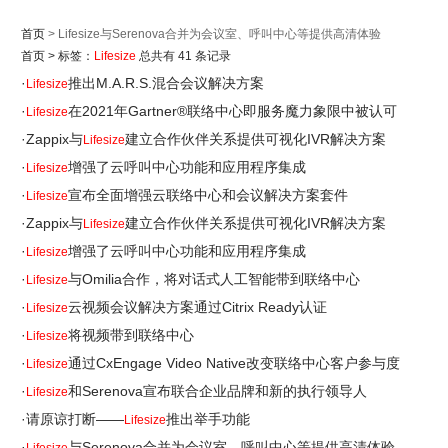
首页
> Lifesize与Serenova合并为会议室、呼叫中心等提供高清体验
首页
>
标签：
Lifesize
总共有 41 条记录
·
推出M.A.R.S.混合会议解决方案
Lifesize
·
在2021年Gartner®联络中心即服务魔力象限中被认可
Lifesize
·
Zappix与
建立合作伙伴关系提供可视化IVR解决方案
Lifesize
·
增强了云呼叫中心功能和应用程序集成
Lifesize
·
宣布全面增强云联络中心和会议解决方案套件
Lifesize
·
Zappix与
建立合作伙伴关系提供可视化IVR解决方案
Lifesize
·
增强了云呼叫中心功能和应用程序集成
Lifesize
·
与Omilia合作，将对话式人工智能带到联络中心
Lifesize
·
云视频会议解决方案通过Citrix Ready认证
Lifesize
·
将视频带到联络中心
Lifesize
·
通过CxEngage Video Native改变联络中心客户参与度
Lifesize
·
和Serenova宣布联合企业品牌和新的执行领导人
Lifesize
·
请原谅打断——
推出举手功能
Lifesize
·
与Serenova合并为会议室、呼叫中心等提供高清体验