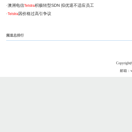
·
澳洲电信
积极转型SDN 拟优退不适应员工
Telstra
·
因价格过高引争议
Telstra
频道总排行
Copyright(
邮箱：vgo