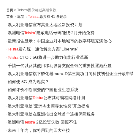
首页
> Telstra因价格过高引争议
首页
>
标签：
Telstra
总共有 41 条记录
·
澳大利亚电信宣布其亚太地区新投资计划
·
澳洲电信
“隐蔽电话号码”服务2月开始免费
Telstra
·
最新报告显示：中国企业对本地城市的数字环境充满信心
·
发布统一通信解决方案“Liberate”
Telstra
·
CTO：5G将进一步助力传统行业革新
Telstra
·
千禧一代以及其使用移动设备支配金钱的重要性逐渐凸显
·
澳大利亚电信旗下孵化器muru-D第三期项目向科技初创企业开放申
·
如何使 5G 成为现实？
·
如何评价不断演变的中国创业生态系统
·
澳大利亚电信
公布其可编程网络计划
Telstra
·
澳大利亚电信"亚洲杰出商界女性奖"开放提名
·
澳大利亚电信在亚洲推出全球首个连接保障服务
·
澳洲电讯
2亿投资失败 回报不佳
Telstra
·
未来十年内，你将用到的四大科技