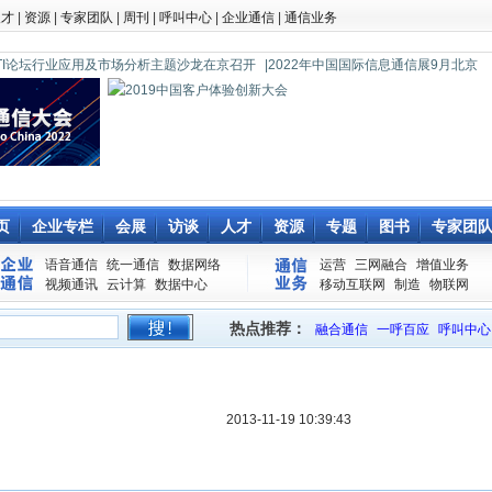
人才
|
资源
|
专家团队
|
周刊
|
呼叫中心
|
企业通信
|
通信业务
0 CTI论坛行业应用及市场分析主题沙龙在京召开
|2022年中国国际信息通信展9月北京
页
企业专栏
会展
访谈
人才
资源
专题
图书
专家团
语音通信
统一通信
数据网络
运营
三网融合
增值业务
视频通讯
云计算
数据中心
移动互联网
制造
物联网
热点推荐：
融合通信
一呼百应
呼叫中心
2013-11-19 10:39:43