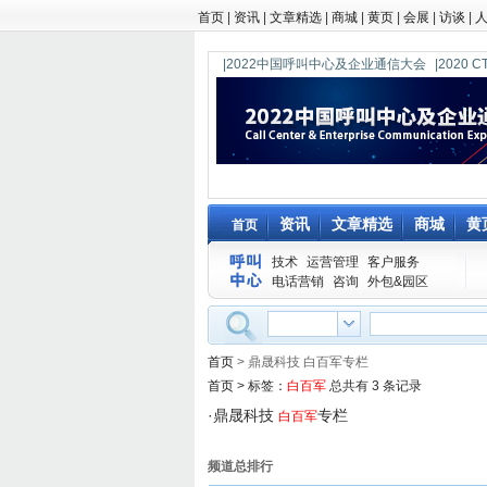
首页
|
资讯
|
文章精选
|
商城
|
黄页
|
会展
|
访谈
|
|2022中国呼叫中心及企业通信大会
|202
资讯
文章精选
商城
黄
首页
技术
运营管理
客户服务
电话营销
咨询
外包&园区
首页
> 鼎晟科技 白百军专栏
首页
>
标签：
白百军
总共有 3 条记录
·
鼎晟科技
专栏
白百军
频道总排行