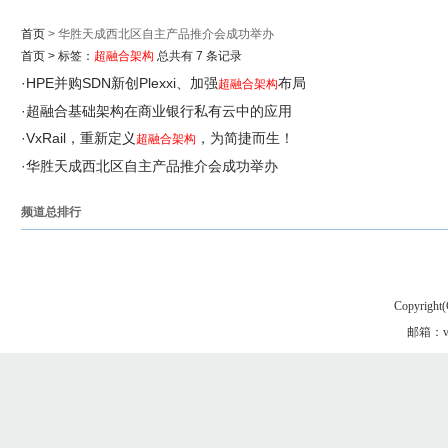
首页
> 华胜天成西北区自主产品推介会成功举办
首页
>
标签：
超融合架构
总共有 7 条记录
·
HPE并购SDN新创Plexxi、加强
布局
超融合架构
·
超融合基础架构在商业银行私有云中的应用
·
VxRail，重新定义
，为简捷而生！
超融合架构
·
华胜天成西北区自主产品推介会成功举办
频道总排行
Copyright(
邮箱：vgo