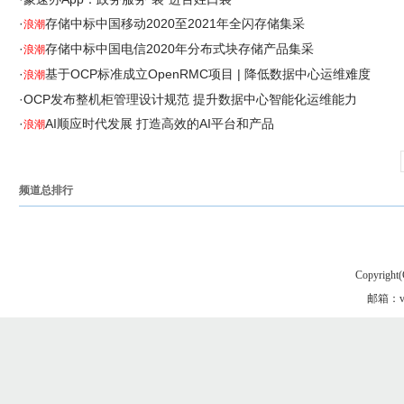
·
存储中标中国移动2020至2021年全闪存储集采
浪潮
·
存储中标中国电信2020年分布式块存储产品集采
浪潮
·
基于OCP标准成立OpenRMC项目 | 降低数据中心运维难度
浪潮
·
OCP发布整机柜管理设计规范 提升数据中心智能化运维能力
·
AI顺应时代发展 打造高效的AI平台和产品
浪潮
频道总排行
Copyright(
邮箱：vgo