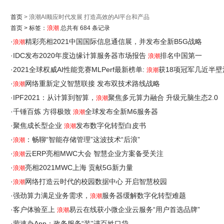
首页
> 浪潮AI顺应时代发展 打造高效的AI平台和产品
首页
>
标签：
浪潮
总共有 684 条记录
·
精彩亮相2021中国国际信息通信展，并发布全新B5G战略
浪潮
·
IDC发布2020年度边缘计算服务器市场报告
排名中国第一
浪潮
·
2021全球权威AI性能竞赛MLPerf最新榜单:
获18项冠军几近半壁
浪潮
·
网络重新定义智慧联接 发布双技术路线战略
浪潮
·
IPF2021：从计算到智算，
聚焦多元算力融合 升级元脑生态2.0
浪潮
·
千锤百炼 方得极致
全球发布全新M6服务器
浪潮
·
聚焦成长型企业
发布数字化转型白皮书
浪潮
·
：畅聊“智能存储管理”这波技术“后浪”
浪潮
·
云ERP亮相MWC大会 智慧企业方案备受关注
浪潮
·
亮相2021MWC上海 贡献5G新力量
浪潮
·
网络打造云时代的校园数据中心 开启智慧校园
浪潮
·
强劲算力满足业务需求，
服务器缓解数字化转型难题
浪潮
·
客户体验至上
易云在线获小微企业云服务“用户首选品牌”
浪潮
·
蒙速办App：政务服务“装”进百姓口袋