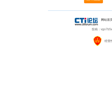
网站首
投稿：vgo7b5wb
经营