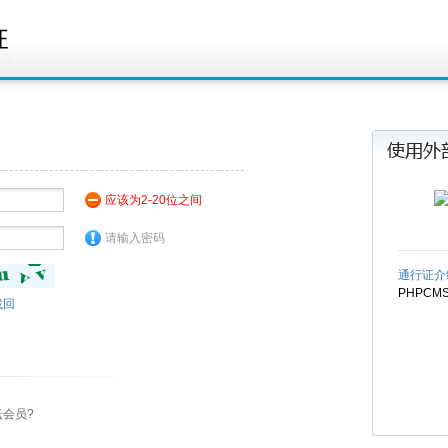
应该为2-20位之间
请输入密码
通行证介
PHPC
找回
坛会员?