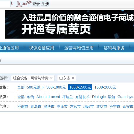
业通信应用
视像通信应用
运营与增值应用
咨询与服务
表
选择:
综合设备 - 网管与计费
山东省
价格：
全部
500元以下
500-1000元
1000-1500元
1500-2000元
品牌：
全部
华为
Alcatel-Lucent
塔迪兰
东进技术
Dialogic
毅航
Grandsys
产地：
济南市
青岛市
淄博市
枣庄市
东营市
烟台市
潍坊市
济宁市
泰安市