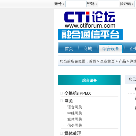
首页
商城
综合设备
企
您当前所在位置：
首页
>
企业黄页
>
产品
> 列
您已
综合设备
交换机/IPPBX
网关
语音网关
中继网关
媒体网关
信令网关
媒体处理