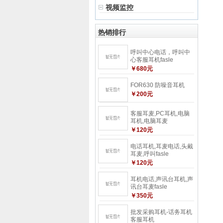
视频监控
热销排行
呼叫中心电话，呼叫中
心客服耳机fasle
￥680元
FOR630 防噪音耳机
￥200元
客服耳麦,PC耳机,电脑
耳机,电脑耳麦
￥120元
电话耳机,耳麦电话,头戴
耳麦,呼叫fasle
￥120元
耳机电话,声讯台耳机,声
讯台耳麦fasle
￥350元
批发采购耳机-话务耳机
客服耳机