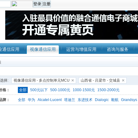
业通信应用
视像通信应用
运营与增值应用
咨询与服务
表
选择:
视像通信应用 - 多点控制单元MCU
山西省 - 吕梁市 - 交城县
价格：
全部
500元以下
500-1000元
1000-1500元
1500-2000元
品牌：
全部
华为
Alcatel-Lucent
塔迪兰
东进技术
Dialogic
毅航
Grandsys