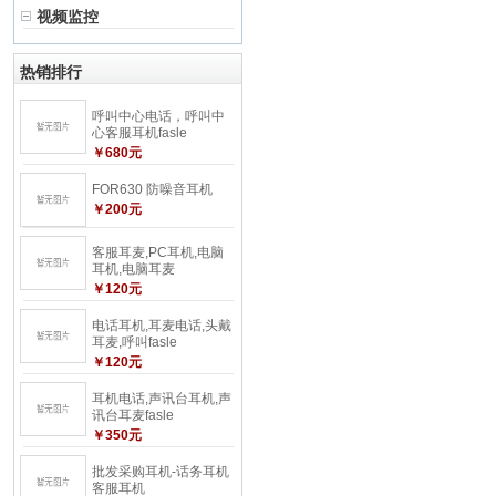
视频监控
热销排行
呼叫中心电话，呼叫中
心客服耳机fasle
￥680元
FOR630 防噪音耳机
￥200元
客服耳麦,PC耳机,电脑
耳机,电脑耳麦
￥120元
电话耳机,耳麦电话,头戴
耳麦,呼叫fasle
￥120元
耳机电话,声讯台耳机,声
讯台耳麦fasle
￥350元
批发采购耳机-话务耳机
客服耳机