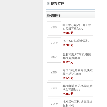
视频监控
热销排行
呼叫中心电话，呼叫中
心客服耳机fasle
￥680元
FOR630 防噪音耳机
￥200元
客服耳麦,PC耳机,电脑
耳机,电脑耳麦
￥120元
电话耳机,耳麦电话,头戴
耳麦,呼叫fasle
￥120元
耳机电话,声讯台耳机,声
讯台耳麦fasle
￥350元
批发采购耳机-话务耳机
客服耳机