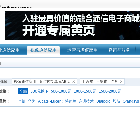
业通信应用
视像通信应用
运营与增值应用
咨询与服务
表
选择:
视像通信应用 - 多点控制单元MCU
山西省 - 吕梁市 - 临县
价格：
全部
500元以下
500-1000元
1000-1500元
1500-2000元
品牌：
全部
华为
Alcatel-Lucent
塔迪兰
东进技术
Dialogic
毅航
Grandsys