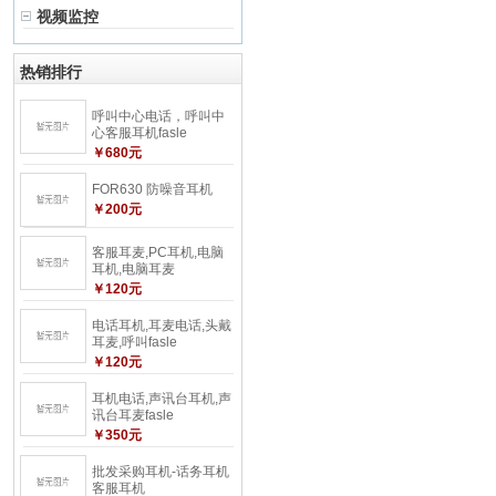
视频监控
热销排行
呼叫中心电话，呼叫中
心客服耳机fasle
￥680元
FOR630 防噪音耳机
￥200元
客服耳麦,PC耳机,电脑
耳机,电脑耳麦
￥120元
电话耳机,耳麦电话,头戴
耳麦,呼叫fasle
￥120元
耳机电话,声讯台耳机,声
讯台耳麦fasle
￥350元
批发采购耳机-话务耳机
客服耳机