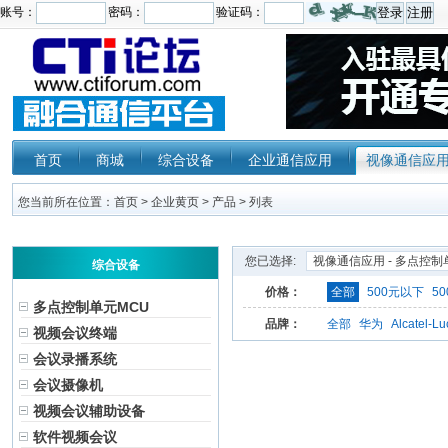
首页
商城
综合设备
企业通信应用
视像通信应
您当前所在位置：
首页
>
企业黄页
>
产品
> 列表
您已选择:
视像通信应用 - 多点控制
综合设备
价格：
全部
500元以下
50
多点控制单元MCU
品牌：
全部
华为
Alcatel-Lu
视频会议终端
会议录播系统
会议摄像机
视频会议辅助设备
软件视频会议