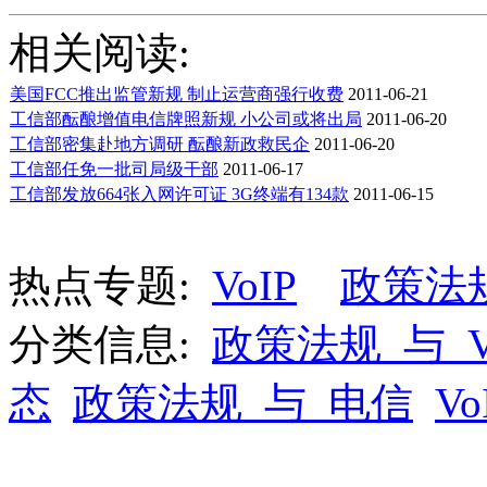
相关阅读:
美国FCC推出监管新规 制止运营商强行收费
2011-06-21
工信部酝酿增值电信牌照新规 小公司或将出局
2011-06-20
工信部密集赴地方调研 酝酿新政救民企
2011-06-20
工信部任免一批司局级干部
2011-06-17
工信部发放664张入网许可证 3G终端有134款
2011-06-15
热点专题:
VoIP
政策法
分类信息:
政策法规_与_V
态
政策法规_与_电信
V