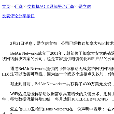
首页
>>
厂商
>>
交换机/ACD系统平台厂商
>>
爱立信
发表评论
分享按钮
2月21日消息，爱立信宣布，公司已经收购加拿大WiFi技术公司B
BelAir Networks成立于2001年，总部位于加拿大安大略
状网络解决方案的公司，也是首家提供电缆优化WiFi产品的公
通过BelAir Networks提供的可伸缩移动无线宽带
由方法可以改善可靠性，因为当一个或多个连接点失效时，传
截止到目前，BelAir Networks一共获得了4300万美元投资，
WiFi热点是缓解移动数据需求高速增长的关键技术。思科上
年，移动数据流量将增18倍，每月达到10.8EB(1EB=1024PB，
爱立信CEO卫翰思(Hans Vestberg)在一份声明中表示：