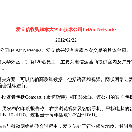
爱立信收购加拿大WiFi技术公司BelAir Networks
2012/02/22
elAir Networks。爱立信并没有透露本次交易的具体金额。
省渥太华郊区，拥有120名员工，主要为电信运营商提供室内及户外WiF
司。
网状网络解决方案，可以传输高质量数据，包括语音和视频。网状网
输会继续进行。
投资者包括Comcast（康卡斯特）和T-Mobile。该公司的客户包括A
周发布的年度报告称，在线浏览视频及智能手机、平板电脑的普及，
1PB=1024TB)。这相当于每年播放330亿部DVD。
“在WiFi与移动网络的整合过程中，爱立信处于行业领先地位。通过整合B