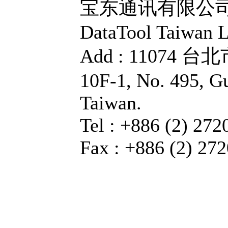
宝东通讯有限公
DataTool Taiwan L
Add : 11074
10F-1, No. 495, G
Taiwan.
Tel : +886 (2) 27
Fax : +886 (2) 27