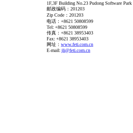
1F,3F Building No.23 Pudong Software Par
邮政编码：201203
Zip Code：201203
电话：+8621 50808599
Tel: +8621 50808599
传真：+8621 38953403
Fax: +8621 38953403
网址：
www.feti.com.cn
E-mail:
jli@feti.com.cn