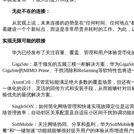
无处不在的连接：
从宏观上说，未来连接的趋势是在“任何时间、任何地点”都
着建设一个个新站点，而这是非常昂贵并耗时的工作。为此，
实现无限可能的联接
华为已经发布了关注容量、覆盖、管理和用户体验货币化的GigaS
GigaSite：基于领先的五频三模一柜解决方案，华为Gig
GigaSite的MIMO Prime、干扰消除和Refarming等软
AtomCell：尽管宏站能满足绝大多数的覆盖场景，但还有
一体化的设计、灵活的回传方式和安装手段，从而能够针对目标
验优先的最优解决方案。
SingleSON：如何简化网络管理和快速实现故障定位是运
络管理效率，自动邻区关系配置及自适应小区间干扰协调功能
SoftMobile：关注网络协同、分享和盈利，华为SoftM
餐”和“一键加速”功能就能够很好提升用户的体验从而增进用