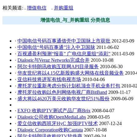
相关频道: .
增值电信
.
并购重组
增值电信_与_并购重组 分类信息
·
中国电信号码百事通借壳中卫国脉上市获批
2012-03-09
·
中国电信“号码百事通”注入中卫国脉
2011-06-02
·
百视通盈利预测“报喜” 广电信息重组“添彩”
2011-03-09
·
Dialogic与Veraz Networks完成合并
2010-10-08
·
阿尔卡特朗讯收购互联网API目录服务
2010-06-30
·
华友世纪将以4.15亿新股购盛大网络在线音频业务
2010-
·
亚信科技将进军有线电视市场
2010-04-06
·
摩托罗拉重新考虑分拆计划机顶盒手机业务打包
2010-0
·
摩托罗拉收购以色列网络电视厂商BitBand
2009-11-17
·
盛大将以4620万美元收购华友世纪51%股份
2009-06-09
·
EXFO 收购IPTV测试产品厂商Brix
2008-04-07
·
Dialogic公司收购OpenMediaLabs
2008-03-05
·
爱立信收购西班牙HyC 加强IPTV技术
2007-12-24
·
Dialogic Corporation收购Cantata
2007-10-08
·
阿尔卡特朗讯收购IPTV软件商
2007-09-24