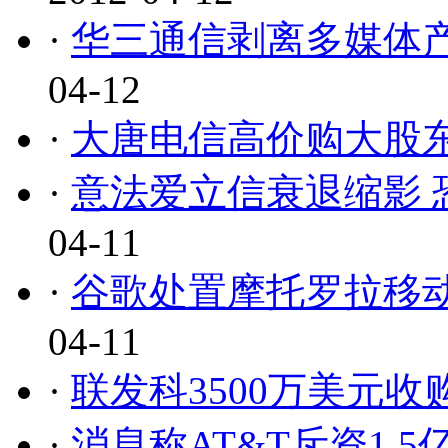
·
华三通信剥离多媒体产
04-12
·
大唐电信高价购大股
·
意法爱立信衰退缩影 
04-11
·
谷歌处置摩托罗拉移动
04-11
·
联发科3500万美元收购瑞典
·
消息称AT&T斥资1.5亿