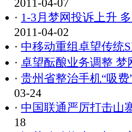
2011-04-07
·
1-3月梦网投诉上升 
2011-04-02
·
中移动重组卓望传统S
·
卓望酝酿业务调整 梦
·
贵州省整治手机“吸费
03-24
·
中国联通严厉打击山寨
18