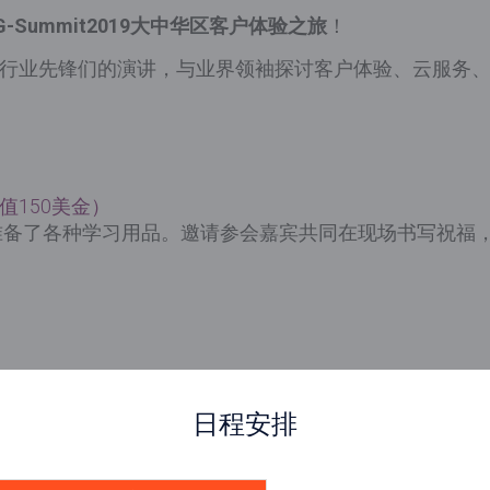
G-Summit
2019
大中华区客户体验之旅
！
聆听行业先锋们的演讲，与业界领袖探讨客户体验、云服务
值150美金）
准备了各种学习用品。邀请参会嘉宾共同在现场书写祝福
日程安排