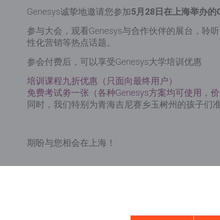
Genesys诚挚地邀请您参加
5
月
28
日在上海举办的
参与大会，观看Genesys与合作伙伴的展台，
性化营销等热点话题。
参会付费后，可以享受Genesys大学培训优惠
培训课程九折优惠（只面向最终用户）
免费考试劵一张（各种Genesys方案均可使用，价
同时，我们特别为青海吉尼赛乡玉树州的孩子们
期盼与您相会在上海！