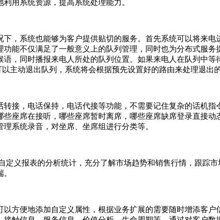
地利用系统资源，提高系统处理能力。
下，系统也能够为客户提供贴切的服务。首先系统可以将来电进
理功能不仅满足了一般意义上的队列管理，同时也为分布式服务
候语，同时播报来电人所处的队列位置。如果来电人在队列中等
可以主动退出队列，系统将会根据预先设置好的路由来处理退出
转接，电话保持，电话代接等功能，不需要记住复杂的话机指令
哪些座席在接听，哪些座席暂时离席，哪些座席缺席登录直接动
管理系统录音，对坐席、坐席组进行分类等。
定义报表的分析统计，充分了解市场趋势和销售行情，跟踪市
端。
以方便地添加自定义属性，根据业务扩展的需要随时增添客户信
、接触信息、服务信息、价值分析、生命周期等，通过对客户数