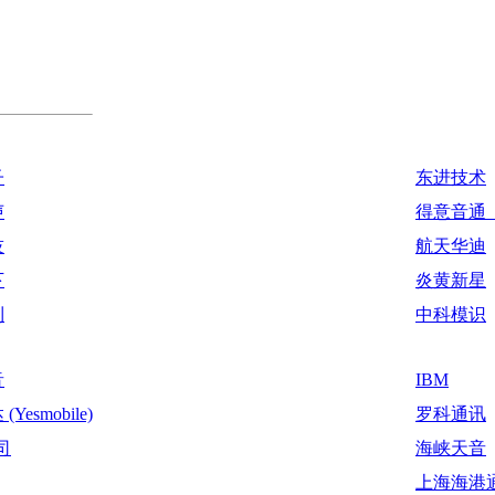
子
东进技术
声
得意音通（d
技
航天华迪
下
炎黄新星
利
中科模识
音
IBM
Yesmobile)
罗科通讯
司
海峡天音
上海海港