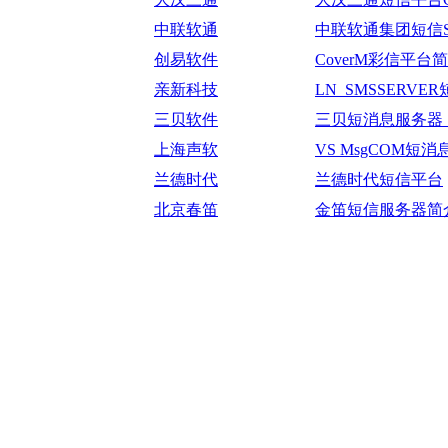
中联软通
中联软通集团短信
创易软件
CoverM彩信平台
亲新科技
LN_SMSSERVE
三贝软件
三贝短消息服务器：
上海声软
VS MsgCOM短
兰德时代
兰德时代短信平台
北京春笛
金笛短信服务器简