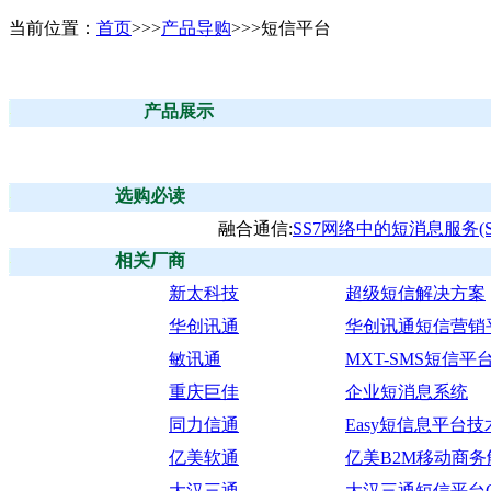
当前位置：
首页
>>>
产品导购
>>>短信平台
产品展示
选购必读
融合通信:
SS7网络中的短消息服务(S
相关厂商
新太科技
超级短信解决方案
华创讯通
华创讯通短信营销平台
敏讯通
MXT-SMS短信平
重庆巨佳
企业短消息系统
同力信通
Easy短信息平台
亿美软通
亿美B2M移动商
大汉三通
大汉三通短信平台CT