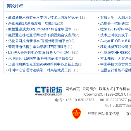
评论排行
商路通技术总监黄河专访：技术上叫板的疯子
(11)
客服人生：入职凡客四
杀毒先锋2.0新版发布，功能升级
(3)
态度是一把钥匙
(2)
欧兰通讯成为Digium/Asterisk首家中国本...
(2)
拉萨12319呼叫
融视通在移动互联网趋势下的视频会议应用
(2)
技术上叫板的疯子
(
亿伦公司推出新版本“智能外呼营销平台”
(2)
Avaya IP Office 8
葡萄牙电信携手华为部署LTE商用服务
(1)
移动成就互联经济
(
LSI进入云呼叫中心市场 服务大中小型企业
(1)
供应华亨HHR880
讯飞语音飞越国界 服务韩国丽水世博会
(1)
方太郑颖：为客户
步讯信息助阳光国旅96960呼叫中心全新上线
(1)
中国手机大赛官网
呼叫中心管理讨论摘录：对高绩效员工的...
(1)
但愿云计算能不是
网站首页
|
公司简介
|
联系方式
|
工作机会
Copyright(C) 1999-2013 C
电话：+86-10-82012787，+86-10-82079677 传
地址：北京市西城区
经营性网站备案信息
京I