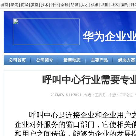
首页
|
新闻
|
商城
|
黄页
|
技术
|
行业
|
会展
|
访谈
|
人才
|
供求
|
培训
|
社区
|
周刊
|
呼
华为企业
公司首页
公司简介
最新动态
主要产品
解决方案
呼叫中心行业需要专
2013-02-16 11:20:21 作者：王丹丹 来源：
CTI论坛
呼叫中心是连接企业和企业用户之
企业对外服务的窗口部门，它使相关
和用户之间传递，能够为企业的发展