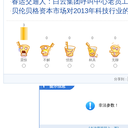
·
春运交通人：白云集团呼叫中心老员
·
贝伦贝格资本市场对2013年科技行业
3
0
0
0
0
震惊
不解
愤怒
杯具
无聊
分享到：