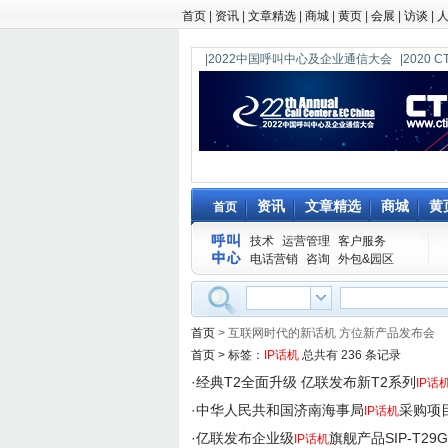
首页
|
资讯
|
文章精选
|
商城
|
黄页
|
会展
|
访谈
|
|2022中国呼叫中心及企业通信大会
|202
资讯
文章精选
商城
黄
首页
技术
运营管理
客户服务
电话营销
咨询
外包&园区
首页
> 互联网时代的新话机 方位新产品发布会
首页
>
标签：
IP话机
总共有 236 条记录
·
经典T2全面升级 亿联发布新T2系列
IP话
·
中华人民共和国济南海事局
采购项
IP话机
·
亿联发布企业级
旗舰产品SIP-T29G
IP话机