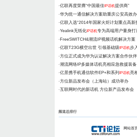
·
亿联再度荣膺“中国最佳
提供商”
IP话机
·
华为统一通信解决方案助重庆公安高效办
·
亿联入选“2014年国家火炬计划重点高新
·
Yealink无纸化
专为高端用户量身打
IP话机
·
FreeSWITCH&潮流IP视频话机解决方案
·
亿联T23G横空出世 引领基础级
步
IP话机
·
方位正式成为华为认证解决方案合作伙伴
·
潮流网络IP多媒体话机亮相应急救援装备
·
亿景携手机通信软件EP+和系列
亮
IP话机
·
方位新品发布会（上海站）成功举办
·
互联网时代的新话机 方位新产品发布会
频道总排行
网站首