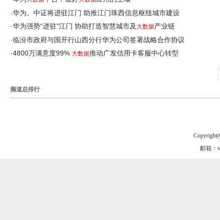
·
华为、中证将进驻江门 助推江门珠西信息枢纽城市建设
·
华为强势“进驻”江门 协助打造智慧城市及
产业链
大数据
·
临汾市政府与国开行山西分行华为公司签署战略合作协议
·
4800万满意度99%
推动广发信用卡客服中心转型
大数据
频道总排行
Copyright(
邮箱：vgo