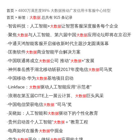
首页
> 4800万满意度99% 大数据推动广发信用卡客服中心转型
首页
>
标签：
大数据
总共有 915 条记录
·
智齿科技：人工智能+
让智慧客服深度服务每个企业
大数据
·
聚焦
与人工智能、第六届中国
应用论坛即将在京召开
大数据
大数据
·
中通天鸿智能客服开启催收新时代主题沙龙圆满落幕
·
匡衡软件
商业智能平台解决方案
大数据
·
中国联通将成立
公司 推动“
+”发展
大数据
大数据
·
神州泰岳携手湖北移动斩获2017年度电信
司马奖
大数据
·
中国移动·华为
基地项目启动
大数据
·
Linkface：
驱动人工智能应用“示范者”
大数据
·
浪潮在第五届CITE上一展云计算、
巨头风采
大数据
·
中国电信荣获电信
“司马”奖
大数据
·
吴晓如：人工智能和
驱动下的个性化教育
大数据
·
贵州启动首个人工智能“
＋”教育工程
大数据
·
电商如何在服务
中掘金
大数据
·
华为
平台：做好
应用的土壤
大数据
大数据