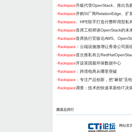
·
升級代管OpenStack、推出
Rackspace
·
并购SI厂商RelationEdge、
Rackspace
·
、HPE联手打造付费即用型私
Rackspace
·
首席工程师谈OpenStack的未
Rackspace
·
首席执行官纵论AWS、OpenS
Rackspace
·
：云端设施激增让香港公司面临
Rackspace
·
首次推私有云RedHatOpenSta
Rackspace
·
开设英国最环保数据中心
Rackspace
·
：跨境电商从哪里突破
Rackspace
·
：专注产品创新，把“麻烦”丢
Rackspace
·
调查：技术的快速革新给IT决
Rackspace
频道总排行
网站首