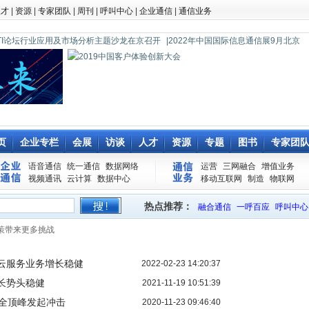
人才
|
资源
|
专家团队
|
周刊
|
呼叫中心
|
企业通信
|
通信业务
0 CTI论坛行业应用及市场分析主题沙龙在京召开
|2022年中国国际信息通信展9月北京
页
企业专栏
会展
访谈
人才
资源
专题
图书
专家团
语音通信
统一通信
数据网络
运营
三网融合
增值业务
视频通讯
云计算
数据中心
移动互联网
制造
物联网
热点推荐：
融合通信
一呼百应
呼叫中心
T决策带来更多挑战
云服务业务增长稳健
2022-02-23 14:20:37
长势头稳健
2021-11-19 10:51:39
的安全顶峰发起冲击
2020-11-23 09:46:40