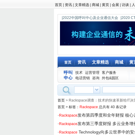
首页
|
资讯
|
文章精选
|
商城
|
黄页
|
会展
|
访谈
|
|2022中国呼叫中心及企业通信大会
|202
资讯
文章精选
商城
黄
首页
技术
运营管理
客户服务
电话营销
咨询
外包&园区
首页
> Rackspace调查：技术的快速革新给I
首页
>
标签：
Rackspace
总共有 40 条记录
·
发布第四季度和全年财报 核心
Rackspace
·
发布第三季度财报 多云业务增
Rackspace
·
Technology向多云世界中
Rackspace