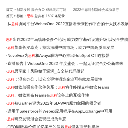
首页
> 创新发展 混合办公 成就无尽可能——2022年思科创新峰会成功举行
首页
>
标签：
思科
总共有 1697 条记录
·
从
协同平台WebexOne 2022直播看未来协作平台的十大技术发
思科
·
出席2022年乌镇峰会多个论坛 助力数字基础设施升级 以安全护
思科
·
董事长罗卓克：持续深耕中国市场，助力中国高质量发展
思科
·
NovelVox为
和Avaya联络中心推出HubSpot CTI连接器
思科
·
直播预告丨WebexOne 2022 年度盛会，一起见证混合办公新未来
·
思享家丨风险始于漏洞_安全从代码做起
思科
·
：混合办公，以安全弹性锻造企业可持续发展韧性
思科
·
微软加强合作伙伴关系：
协作终端支持微软Teams
思科
思科
·
、微软宣布Teams在
设备上的互操作性
思科
思科
·
被Gartner评为2022年SD-WAN魔力象限的领导者
思科
·
适用于Salesforce的Webex应用程序在AppExchange中可用
·
研究发现混合云现已成为常态
思科
·
CEO因贩卖价值10亿美元的假冒
设备而受到指控
思科