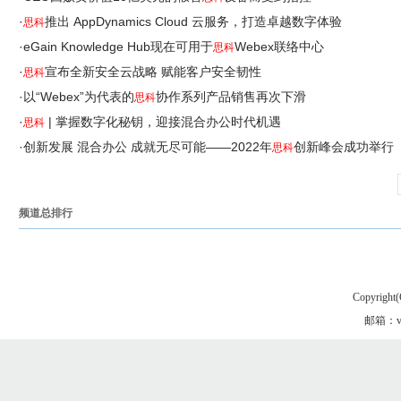
·
推出 AppDynamics Cloud 云服务，打造卓越数字体验
思科
·
eGain Knowledge Hub现在可用于
Webex联络中心
思科
·
宣布全新安全云战略 赋能客户安全韧性
思科
·
以“Webex”为代表的
协作系列产品销售再次下滑
思科
·
| 掌握数字化秘钥，迎接混合办公时代机遇
思科
·
创新发展 混合办公 成就无尽可能——2022年
创新峰会成功举行
思科
频道总排行
Copyright(
邮箱：vgo