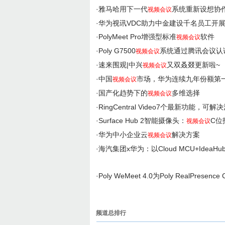
·
雅马哈用下一代
系统重新设想协
视频会议
·
华为视讯VDC助力中金建设千名员工开
·
PolyMeet Pro增强型标准
软件
视频会议
·
Poly G7500
系统通过腾讯会议认
视频会议
·
速来围观|中兴
又双叒叕更新啦~
视频会议
·
中国
市场，华为连续九年份额第
视频会议
·
国产化趋势下的
多维选择
视频会议
·
RingCentral Video7个最新功能，
·
Surface Hub 2智能摄像头：
C位
视频会议
·
华为中小企业云
解决方案
视频会议
·
海汽集团x华为：以Cloud MCU+Ide
·
Poly WeMeet 4.0为Poly RealPresence Cla
频道总排行