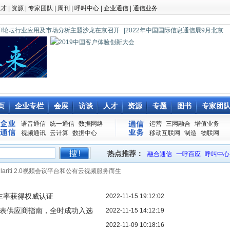
人才
|
资源
|
专家团队
|
周刊
|
呼叫中心
|
企业通信
|
通信业务
0 CTI论坛行业应用及市场分析主题沙龙在京召开
|2022年中国国际信息通信展9月北京
页
企业专栏
会展
访谈
人才
资源
专题
图书
专家团
语音通信
统一通信
数据网络
运营
三网融合
增值业务
视频通讯
云计算
数据中心
移动互联网
制造
物联网
热点推荐：
融合通信
一呼百应
呼叫中心
ence Clariti 2.0视频会议平台和公有云视频服务而生
主率获得权威认证
2022-11-15 19:12:02
表供应商指南，全时成功入选
2022-11-15 14:12:19
2022-11-09 10:18:16