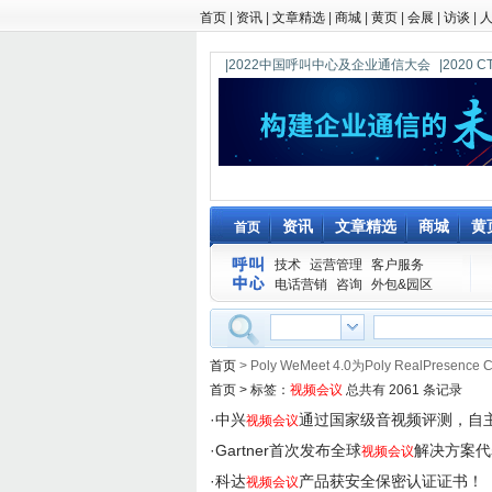
首页
|
资讯
|
文章精选
|
商城
|
黄页
|
会展
|
访谈
|
|2022中国呼叫中心及企业通信大会
|202
资讯
文章精选
商城
黄
首页
技术
运营管理
客户服务
电话营销
咨询
外包&园区
首页
> Poly WeMeet 4.0为Poly RealPres
首页
>
标签：
视频会议
总共有 2061 条记录
·
中兴
通过国家级音视频评测，自
视频会议
·
Gartner首次发布全球
解决方案代
视频会议
·
科达
产品获安全保密认证证书！
视频会议