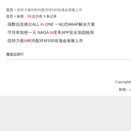
首页
> 缤特力最IN时尚配件M180玫瑰金璀璨上市
首页
>
标签：
IN
总共有 3 条记录
·
瑞数信息推出ALL
ONE 一站式WAAP解决方案
IN
·
字符串加密一元 NAGA
变革APP安全加固格局
IN
·
缤特力最
时尚配件M180玫瑰金璀璨上市
IN
频道总排行
Copyright(
邮箱：vgo