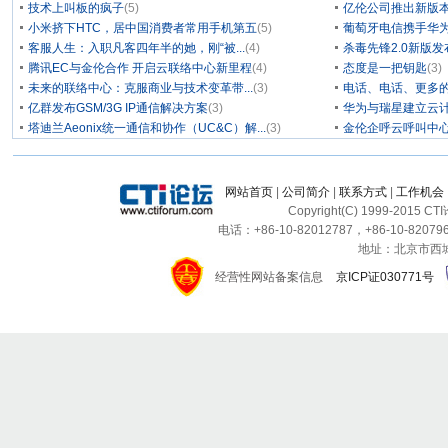
技术上叫板的疯子
(5)
亿伦公司推出新版本
小米挤下HTC，居中国消费者常用手机第五
(5)
葡萄牙电信携手华为
客服人生：入职凡客四年半的她，刚“被...
(4)
杀毒先锋2.0新版
腾讯EC与金伦合作 开启云联络中心新里程
(4)
态度是一把钥匙
(3)
未来的联络中心：克服商业与技术变革带...
(3)
电话、电话、更多
亿群发布GSM/3G IP通信解决方案
(3)
华为与瑞星建立云计
塔迪兰Aeonix统一通信和协作（UC&C）解...
(3)
金伦企呼云呼叫中
网站首页
|
公司简介
|
联系方式
|
工作机会
Copyright(C) 1999-2015 C
电话：+86-10-82012787，+86-10-820796
地址：北京市西城区
经营性网站备案信息
京ICP证030771号