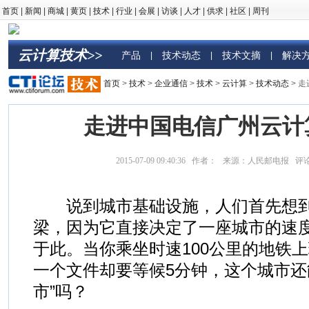
首页
|
新闻
|
商城
|
黄页
|
技术
|
行业
|
会展
|
访谈
|
人才
|
供求
|
社区
|
周刊
云计算技术>>
产品
技术动态
技术文摘
解决
|
|
|
首页
>
技术
>
企业通信
>
技术
>
云计算
>
技术动态
> 
走进中国电信广州云计
2015-07-09 09:40:36 作者： 来源：人民邮电报 评
说到城市基础设施，人们首先想到
梁，因为它直接决定了一座城市的速
于此。当你乘坐时速100公里的地铁
一个文件却要等候5分钟，这个城市还
市”吗？