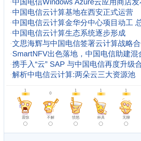
·
中国电信Windows Azure云应用商店
·
中国电信云计算基地在西安正式运营
·
中国电信云计算金华分中心项目动工 
·
中国电信云计算生态系统逐步形成
·
文思海辉与中国电信签署云计算战略合
·
SmartNFV出色落地，中国电信助建混
·
携手入“云” SAP 与中国电信再度升级
·
解析中电信云计算:两朵云三大资源池
1
1
1
1
0
震惊
不解
愤怒
杯具
无聊