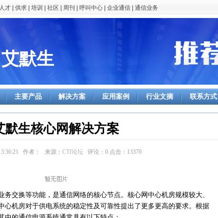
人才
|
供求
|
培训
|
社区
|
周刊
|
呼叫中心
|
企业通信
|
通信业务
艾默生
主要产品
解决方案
应用案例
行业文摘
联系方式
艾默生核心网解决方案
19 13:36:21 作者： 来源：
CTI论坛
评论：
0
点击：
13370
务交换等功能，是通信网络的核心节点。核心网中心机房规模较大、
中心机房对于供电系统的稳定性及可靠性提出了更多更高的要求。根据
其中的通信电源系统通常具有以下特点：