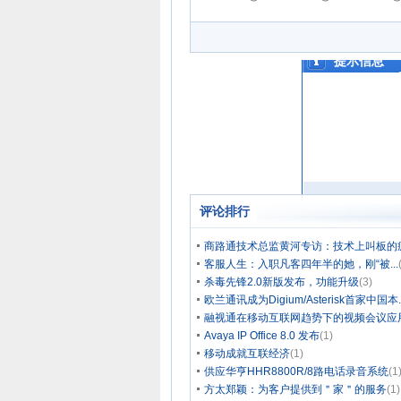
评论排行
商路通技术总监黄河专访：技术上叫板的
客服人生：入职凡客四年半的她，刚“被...
杀毒先锋2.0新版发布，功能升级
(3)
欧兰通讯成为Digium/Asterisk首家中国本..
融视通在移动互联网趋势下的视频会议应
Avaya IP Office 8.0 发布
(1)
移动成就互联经济
(1)
供应华亨HHR8800R/8路电话录音系统
(1
方太郑颖：为客户提供到＂家＂的服务
(1)