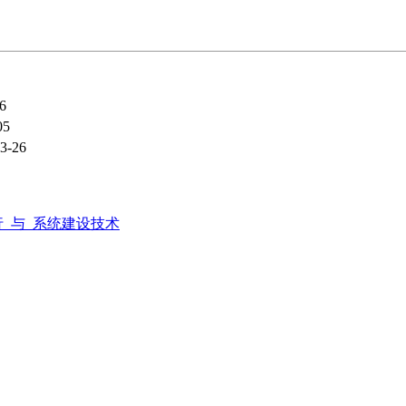
6
05
3-26
行_与_系统建设技术