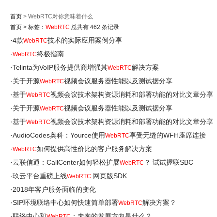
首页
> WebRTC对你意味着什么
首页
>
标签：
WebRTC
总共有 462 条记录
·
4款
技术的实际应用案例分享
WebRTC
·
终极指南
WebRTC
·
Telinta为VoIP服务提供商增强其
解决方案
WebRTC
·
关于开源
视频会议服务器性能以及测试据分享
WebRTC
·
基于
视频会议技术架构资源消耗和部署功能的对比文章分享
WebRTC
·
关于开源
视频会议服务器性能以及测试据分享
WebRTC
·
基于
视频会议技术架构资源消耗和部署功能的对比文章分享
WebRTC
·
AudioCodes奥科：Yource使用
享受无缝的WFH座席连接
WebRTC
·
如何提供高性价比的客户服务解决方案
WebRTC
·
云联信通：CallCenter如何轻松扩展
？ 试试握联SBC
WebRTC
·
玖云平台重磅上线
网页版SDK
WebRTC
·
2018年客户服务面临的变化
·
SIP环境联络中心如何快速简单部署
解决方案？
WebRTC
·
联络中心和
：未来的发展方向是什么？
WebRTC