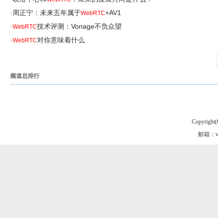
·
周正宁：未来五年属于
+AV1
WebRTC
·
技术评测：Vonage不负众望
WebRTC
·
对你意味着什么
WebRTC
频道总排行
Copyright(
邮箱：vgo