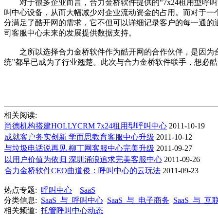
对于很多企业而言，合力金桥软件提供的“7x24租用型呼叫
叫中心设备，从而大幅减少对企业流动资金的占用。而对于一个正
分满足了酷开网的需求，它不但可以详细记录客户的每一通的
司客服中心未来的发展提供数据支持。
之所以选择合力金桥软件作为酷开网的合作伙伴，是因为合力金桥拥
统”都早已成为了行业翘楚。此次与合力金桥软件联手，想必
相关阅读:
尚德机构搭建HOLLYCRM 7x24租用型呼叫中心
2011-10-19
成就客户务实创新 学而思教育客服中心升级
2011-10-12
与垃圾电话说再见 柳丁网客服中心完美升级
2011-09-27
以用户价值为依归 深圳涌浪追求完美客服中心
2011-09-26
合力金桥软件CEO曲道俊：呼叫中心的云玩法
2011-09-23
热点专题:
呼叫中心
SaaS
分类信息:
SaaS_与_呼叫中心
SaaS_与_电子商务
SaaS_与_互
相关频道:
托管呼叫中心动态