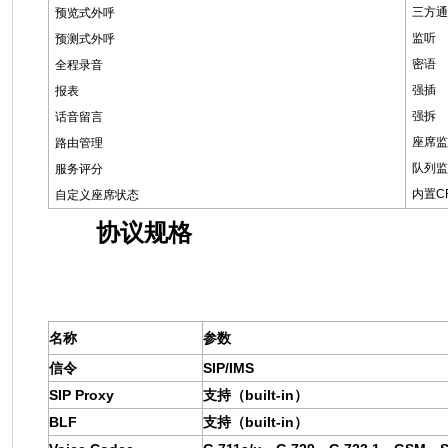
三方通
预览式外呼
监听
预测式外呼
密语
全程录音
强插
报表
强拆
话音留言
座席监
路由管理
队列监
服务评分
内置C
自定义座席状态
协议规格
名称
参数
信令
SIP/IMS
SIP Proxy
支持（built-in）
BLF
支持（built-in）