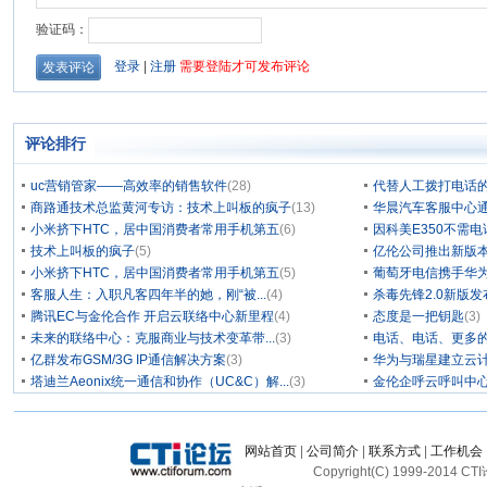
评论排行
uc营销管家——高效率的销售软件
(28)
代替人工拨打电话的
商路通技术总监黄河专访：技术上叫板的疯子
(13)
华晨汽车客服中心通
小米挤下HTC，居中国消费者常用手机第五
(6)
因科美E350不需电
技术上叫板的疯子
(5)
亿伦公司推出新版本
小米挤下HTC，居中国消费者常用手机第五
(5)
葡萄牙电信携手华为
客服人生：入职凡客四年半的她，刚“被...
(4)
杀毒先锋2.0新版
腾讯EC与金伦合作 开启云联络中心新里程
(4)
态度是一把钥匙
(3)
未来的联络中心：克服商业与技术变革带...
(3)
电话、电话、更多
亿群发布GSM/3G IP通信解决方案
(3)
华为与瑞星建立云计
塔迪兰Aeonix统一通信和协作（UC&C）解...
(3)
金伦企呼云呼叫中
网站首页
|
公司简介
|
联系方式
|
工作机会
Copyright(C) 1999-2014 C