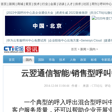
首页
|
新闻
|
商城
|
黄页
|
技术
|
行业
|
会展
|
访谈
|
人才
|
供求
|
社区
|
周刊
|
呼叫中心
|2022中国呼叫中心及企业通信大会
|虎虎生威 2022新春致辞
|关注CTI论坛微信公
|华为云客服呼叫中心免费试用
|企业联络中心出海方案–Genesys Cloud
|捷通
|鼎信通达新一代语音网关DAG1000-4S
首页 >
新闻
>
国内
>
首页
国内
国际
市场
技术
人物
政策
标准
专家观
云翌通信智能/销售型呼
2014-12-04 11:04:44 作者： 来源：
CTI论坛
评论
一个典型的呼入呼出混合型呼叫中
客户服务质量，还可以帮助企业开展