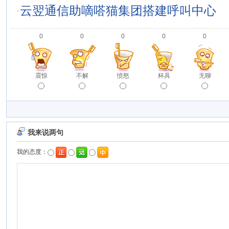
·
云翌通信助嘀嗒猫集团搭建呼叫中心
0
0
0
0
0
震惊
不解
愤怒
杯具
无聊