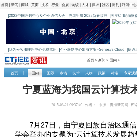
首页
|
新闻
|
商城
|
黄页
|
技术
|
行业
|
会展
|
访谈
|
人才
|
供求
|
社区
|
周刊
|
呼叫中心
|2022中国呼叫中心及企业通信大会
|虎虎生威 2022新春致辞
|关注CTI论坛微信公
|华为云客服呼叫中心免费试用
|企业联络中心出海方案–Genesys Cloud
|捷通
|鼎信通达新一代语音网关DAG1000-4S
首页 >
新闻
>
国内
>
首页
国内
国际
市场
技术
人物
政策
标准
专家观
宁夏蓝海为我国云计算技
2015-08-21 09:37:49 作者： 来源：青海新闻网 评
7月27日，由宁夏回族自治区通信
学会举办的专题为“云计算技术发展趋