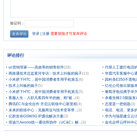
评论排行
uc营销管家——高效率的销售软件
(28)
代替人工拨打电话的
商路通技术总监黄河专访：技术上叫板的疯子
(13)
华晨汽车客服中心通
小米挤下HTC，居中国消费者常用手机第五
(6)
因科美E350不需电
技术上叫板的疯子
(5)
亿伦公司推出新版本
小米挤下HTC，居中国消费者常用手机第五
(5)
葡萄牙电信携手华为
客服人生：入职凡客四年半的她，刚“被...
(4)
杀毒先锋2.0新版
腾讯EC与金伦合作 开启云联络中心新里程
(4)
态度是一把钥匙
(3)
未来的联络中心：克服商业与技术变革带...
(3)
电话、电话、更多
亿群发布GSM/3G IP通信解决方案
(3)
华为与瑞星建立云计
塔迪兰Aeonix统一通信和协作（UC&C）解...
(3)
金伦企呼云呼叫中