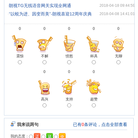
·
朗视TG无线语音网关实现全网通
2018-04-18 09:44:59
·
“以蜕为进、因变而美”-朗视喜迎12周年庆典
2018-04-08 14:41:01
0
0
0
0
0
震惊
不解
愤怒
杯具
无聊
0
0
0
高兴
支持
超赞