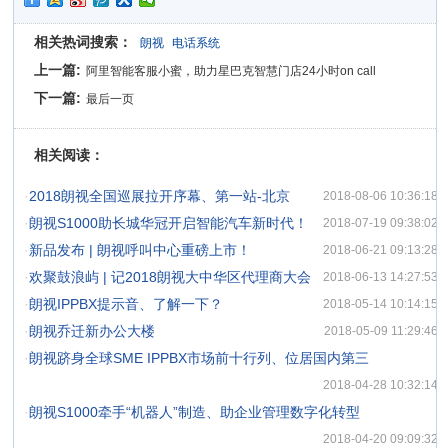
相关热词搜索：
朗视
电话系统
上一篇:
阿里智能客服小蜜，助力星巴克智慧门店24小时on call
下一篇:
最后一页
相关阅读：
·
2018朗视全国巡展拉开序幕、第一站-北京
2018-08-06 10:36:18
·
朗视S1000助长城华冠开启智能汽车新时代！
2018-07-19 09:38:02
·
新品发布 | 朗视呼叫中心重磅上市！
2018-06-21 09:13:28
·
欢聚鼓浪屿 | 记2018朗视大中华区代理商大会
2018-06-13 14:27:53
·
朗视IPPBX提示音、了解一下？
2018-05-14 10:14:15
·
朗视乔迁新办公大楼
2018-05-09 11:29:46
·
朗视跻身全球SME IPPBX市场前十行列、位居国内第三
2018-04-28 10:32:14
·
朗视S1000牵手“机器人”制造、助企业管理数字化转型
2018-04-20 09:09:32