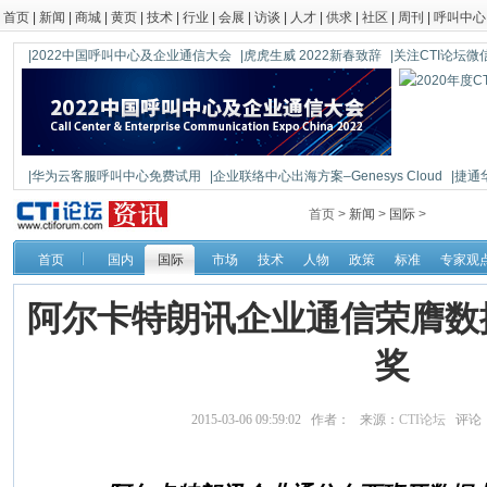
首页
|
新闻
|
商城
|
黄页
|
技术
|
行业
|
会展
|
访谈
|
人才
|
供求
|
社区
|
周刊
|
呼叫中心
|2022中国呼叫中心及企业通信大会
|虎虎生威 2022新春致辞
|关注CTI论坛微信公
|华为云客服呼叫中心免费试用
|企业联络中心出海方案–Genesys Cloud
|捷通
|鼎信通达新一代语音网关DAG1000-4S
首页 >
新闻
>
国际
>
首页
国内
国际
市场
技术
人物
政策
标准
专家观
阿尔卡特朗讯企业通信荣膺数
奖
2015-03-06 09:59:02 作者： 来源：
CTI论坛
评论