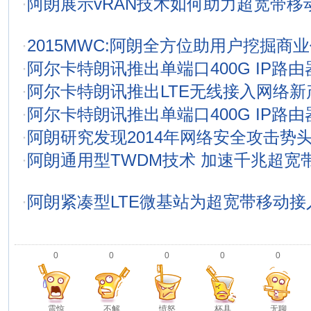
·
阿朗展示vRAN技术如何助力超宽带移
·
2015MWC:阿朗全方位助用户挖掘商
·
阿尔卡特朗讯推出单端口400G IP路
·
阿尔卡特朗讯推出LTE无线接入网络新
·
阿尔卡特朗讯推出单端口400G IP路
·
阿朗研究发现2014年网络安全攻击势
·
阿朗通用型TWDM技术 加速千兆超宽
·
阿朗紧凑型LTE微基站为超宽带移动
0
0
0
0
0
震惊
不解
愤怒
杯具
无聊