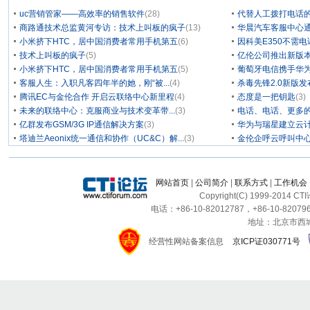
uc营销管家——高效率的销售软件
(28)
代替人工拨打电话的
商路通技术总监黄河专访：技术上叫板的疯子
(13)
华晨汽车客服中心通
小米挤下HTC，居中国消费者常用手机第五
(6)
因科美E350不需电
技术上叫板的疯子
(5)
亿伦公司推出新版本
小米挤下HTC，居中国消费者常用手机第五
(5)
葡萄牙电信携手华为
客服人生：入职凡客四年半的她，刚“被...
(4)
杀毒先锋2.0新版
腾讯EC与金伦合作 开启云联络中心新里程
(4)
态度是一把钥匙
(3)
未来的联络中心：克服商业与技术变革带...
(3)
电话、电话、更多
亿群发布GSM/3G IP通信解决方案
(3)
华为与瑞星建立云计
塔迪兰Aeonix统一通信和协作（UC&C）解...
(3)
金伦企呼云呼叫中
网站首页
|
公司简介
|
联系方式
|
工作机会
Copyright(C) 1999-2014 C
电话：+86-10-82012787，+86-10-820796
地址：北京市西城区
经营性网站备案信息
京ICP证030771号