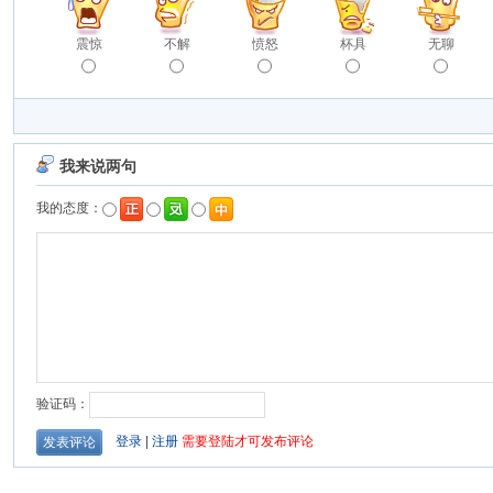
震惊
不解
愤怒
杯具
无聊