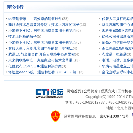
评论排行
uc营销管家——高效率的销售软件
(28)
代替人工拨打电话的
商路通技术总监黄河专访：技术上叫板的疯子
(13)
华晨汽车客服中心通
小米挤下HTC，居中国消费者常用手机第五
(6)
因科美E350不需电
技术上叫板的疯子
(5)
亿伦公司推出新版本
小米挤下HTC，居中国消费者常用手机第五
(5)
葡萄牙电信携手华为
客服人生：入职凡客四年半的她，刚“被...
(4)
杀毒先锋2.0新版
腾讯EC与金伦合作 开启云联络中心新里程
(4)
态度是一把钥匙
(3)
未来的联络中心：克服商业与技术变革带...
(3)
电话、电话、更多
亿群发布GSM/3G IP通信解决方案
(3)
华为与瑞星建立云计
塔迪兰Aeonix统一通信和协作（UC&C）解...
(3)
金伦企呼云呼叫中
网站首页
|
公司简介
|
联系方式
|
工作机会
Copyright(C) 1999-2014 C
电话：+86-10-82012787，+86-10-820796
地址：北京市西城区
经营性网站备案信息
京ICP证030771号