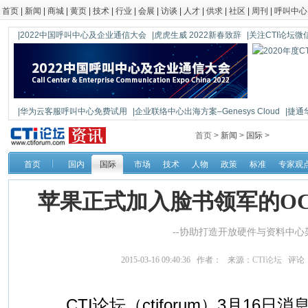
首页
|
新闻
|
商城
|
黄页
|
技术
|
行业
|
会展
|
访谈
|
人才
|
供求
|
社区
|
周刊
|
呼叫中心
|2022中国呼叫中心及企业通信大会
|虎虎生威 2022新春致辞
|关注CTI论坛微信公
|华为云客服呼叫中心免费试用
|企业联络中心出海方案–Genesys Cloud
|捷通
|鼎信通达新一代语音网关DAG1000-4S
首页 >
新闻
>
国际
>
首页
国内
国际
市场
技术
人物
政策
标准
专家观
苹果正式加入脸书领军的O
--协助打造开放硬件与资料中心
2015-03-16 09:40:36 作者： 来源：
CTI论坛
评论
CTI论坛（ctiforum）3月16日