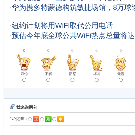
·
华为携多特蒙德构筑敏捷场馆，8万球迷
·
纽约计划将用WiFi取代公用电话
·
预估今年底全球公共WiFi热点总量将达4
0
0
0
0
0
震惊
不解
愤怒
杯具
无聊