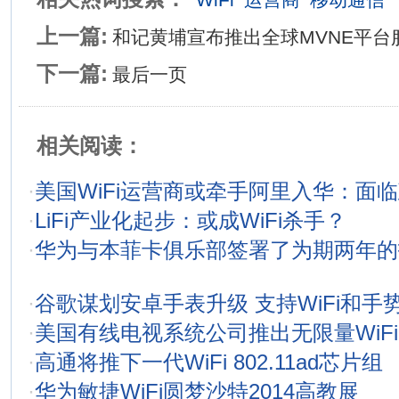
上一篇:
和记黄埔宣布推出全球MVNE平台
下一篇:
最后一页
相关阅读：
·
美国WiFi运营商或牵手阿里入华：面
·
LiFi产业化起步：或成WiFi杀手？
·
华为与本菲卡俱乐部签署了为期两年的
·
谷歌谋划安卓手表升级 支持WiFi和手
·
美国有线电视系统公司推出无限量WiF
·
高通将推下一代WiFi 802.11ad芯片组
·
华为敏捷WiFi圆梦沙特2014高教展