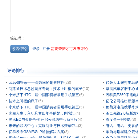
评论排行
uc营销管家——高效率的销售软件
(28)
代替人工拨打电话的
商路通技术总监黄河专访：技术上叫板的疯子
(13)
华晨汽车客服中心通
小米挤下HTC，居中国消费者常用手机第五
(6)
因科美E350不需电
技术上叫板的疯子
(5)
亿伦公司推出新版本
小米挤下HTC，居中国消费者常用手机第五
(5)
葡萄牙电信携手华为
客服人生：入职凡客四年半的她，刚“被...
(4)
杀毒先锋2.0新版
腾讯EC与金伦合作 开启云联络中心新里程
(4)
态度是一把钥匙
(3)
未来的联络中心：克服商业与技术变革带...
(3)
电话、电话、更多
亿群发布GSM/3G IP通信解决方案
(3)
华为与瑞星建立云计