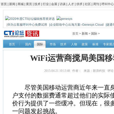
首页
|
新闻
|
商城
|
黄页
|
技术
|
行业
|
会展
|
访谈
|
人才
|
供求
|
社区
|
周刊
|
呼叫中心
|华为云客服呼叫中心免费试用
|企业联络中心出海方案–Genesys Cloud
|捷通
|鼎信通达新一代语音网关DAG1000-4S
首页 >
新闻
>
国际
>
首页
国内
国际
市场
技术
人物
政策
标准
专家观
WiFi运营商搅局美国
2015-04-21 10:13:48 作者： 来源：新浪科技 评
尽管美国移动运营商近年来一直身
户支付的数据费通常超过他们的实际
价行为提供了一些缓冲。但现在，很
一问题发起挑战。