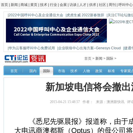
首页
|
新闻
|
商城
|
黄页
|
技术
|
行业
|
会展
|
访谈
|
人才
|
供求
|
社区
|
周刊
|
呼叫中心
|2022中国呼叫中心及企业通信大会
|虎虎生威 2022新春致辞
|关注CTI论坛微信公
|华为云客服呼叫中心免费试用
|企业联络中心出海方案–Genesys Cloud
|捷通
|鼎信通达新一代语音网关DAG1000-4S
首页 >
新闻
>
国际
>
首页
国内
国际
市场
技术
人物
政策
标准
专家观
新加坡电信将会撤出
2015-04-21 15:48:57 作者： 来源：澳洲新快讯 评
《悉尼先驱晨报》报道称，由于成
大电讯商澳都斯（Optus）的母公司