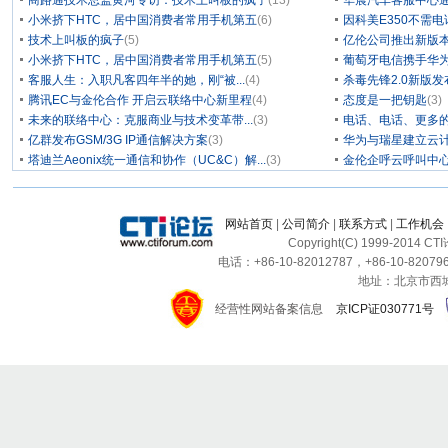
商路通技术总监黄河专访：技术上叫板的疯子
(13)
华晨汽车客服中心通
小米挤下HTC，居中国消费者常用手机第五
(6)
因科美E350不需电
技术上叫板的疯子
(5)
亿伦公司推出新版本
小米挤下HTC，居中国消费者常用手机第五
(5)
葡萄牙电信携手华为
客服人生：入职凡客四年半的她，刚“被...
(4)
杀毒先锋2.0新版
腾讯EC与金伦合作 开启云联络中心新里程
(4)
态度是一把钥匙
(3)
未来的联络中心：克服商业与技术变革带...
(3)
电话、电话、更多
亿群发布GSM/3G IP通信解决方案
(3)
华为与瑞星建立云计
塔迪兰Aeonix统一通信和协作（UC&C）解...
(3)
金伦企呼云呼叫中
网站首页
|
公司简介
|
联系方式
|
工作机会
Copyright(C) 1999-2014 C
电话：+86-10-82012787，+86-10-820796
地址：北京市西城区
经营性网站备案信息
京ICP证030771号