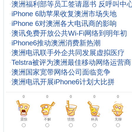
·
澳洲福利部等员工签请愿书 反呼叫中
·
iPhone 6助苹果收复澳洲市场失地
·
iPhone 6对澳洲各大电讯商的影响
·
澳讯免费开放公共Wi-Fi网络到明年初
·
iPhone6推动澳洲消费新热潮
·
澳洲电讯联手外企共同发展虚拟医疗
·
Telstra被评为澳洲最佳移动网络运营商
·
澳洲国家宽带网络公司面临竞争
·
澳洲电讯开展iPhone6计划大比拼
0
0
0
0
0
震惊
不解
愤怒
杯具
无聊