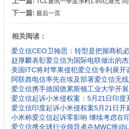
上一篇:
TCL通讯一季度净利1.85亿港元 
下一篇:
最后一页
相关阅读：
·
爱立信CEO卫翰思：转型是把握商机
·
赵厚麟表彰爱立信为国际电联做出的杰
·
美国ITC将对苹果侵犯爱立信专利展开
·
阿联酋电信率先在埃及部署爱立信无线
·
爱立信携手德国德累斯顿工业大学开展
·
爱立信起诉小米侵权案：5月21日印度
·
爱立信印度起诉小米侵权案5月21日开
·
小米称爱立信起诉零影响 继续考虑在
·
爱立信携全球行业领导者在MWC推动L