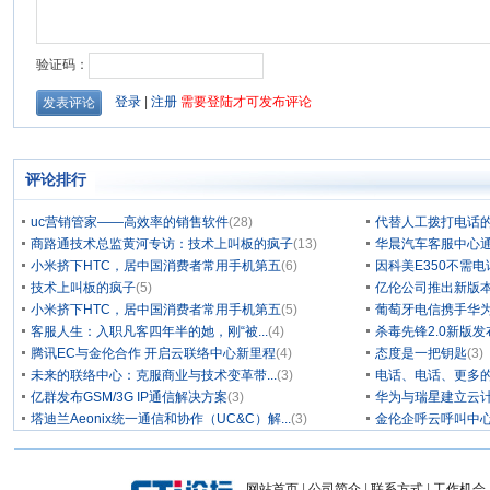
评论排行
uc营销管家——高效率的销售软件
(28)
代替人工拨打电话的
商路通技术总监黄河专访：技术上叫板的疯子
(13)
华晨汽车客服中心通
小米挤下HTC，居中国消费者常用手机第五
(6)
因科美E350不需电
技术上叫板的疯子
(5)
亿伦公司推出新版本
小米挤下HTC，居中国消费者常用手机第五
(5)
葡萄牙电信携手华为
客服人生：入职凡客四年半的她，刚“被...
(4)
杀毒先锋2.0新版
腾讯EC与金伦合作 开启云联络中心新里程
(4)
态度是一把钥匙
(3)
未来的联络中心：克服商业与技术变革带...
(3)
电话、电话、更多
亿群发布GSM/3G IP通信解决方案
(3)
华为与瑞星建立云计
塔迪兰Aeonix统一通信和协作（UC&C）解...
(3)
金伦企呼云呼叫中
网站首页
|
公司简介
|
联系方式
|
工作机会