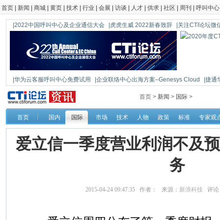
首页
|
新闻
|
商城
|
黄页
|
技术
|
行业
|
会展
|
访谈
|
人才
|
供求
|
社区
|
周刊
|
呼叫中心
|2022中国呼叫中心及企业通信大会
|虎虎生威 2022新春致辞
|关注CTI论坛微信公
|华为云客服呼叫中心免费试用
|企业联络中心出海方案–Genesys Cloud
|捷通
|鼎信通达新一代语音网关DAG1000-4S
首页 >
新闻
>
国际
>
首页
国内
国际
市场
技术
人物
政策
标准
专家观
爱立信一季度营业利润不及预
务
2015-04-24 09:47:35 作者： 来源：
新浪科技
评论