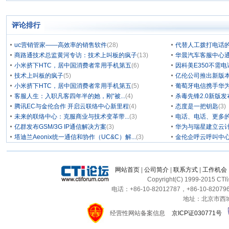
评论排行
uc营销管家——高效率的销售软件
(28)
代替人工拨打电话的
商路通技术总监黄河专访：技术上叫板的疯子
(13)
华晨汽车客服中心通
小米挤下HTC，居中国消费者常用手机第五
(6)
因科美E350不需电
技术上叫板的疯子
(5)
亿伦公司推出新版本
小米挤下HTC，居中国消费者常用手机第五
(5)
葡萄牙电信携手华为
客服人生：入职凡客四年半的她，刚“被...
(4)
杀毒先锋2.0新版
腾讯EC与金伦合作 开启云联络中心新里程
(4)
态度是一把钥匙
(3)
未来的联络中心：克服商业与技术变革带...
(3)
电话、电话、更多
亿群发布GSM/3G IP通信解决方案
(3)
华为与瑞星建立云计
塔迪兰Aeonix统一通信和协作（UC&C）解...
(3)
金伦企呼云呼叫中
网站首页
|
公司简介
|
联系方式
|
工作机会
Copyright(C) 1999-2015 C
电话：+86-10-82012787，+86-10-820796
地址：北京市西城区
经营性网站备案信息
京ICP证030771号