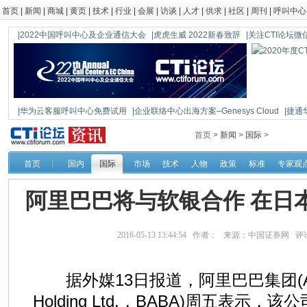
首页
|
新闻
|
商城
|
黄页
|
技术
|
行业
|
会展
|
访谈
|
人才
|
供求
|
社区
|
周刊
|
呼叫中心
|2022中国呼叫中心及企业通信大会
|虎虎生威 2022新春致辞
|关注CTI论坛微信公
|华为云客服呼叫中心免费试用
|企业联络中心出海方案–Genesys Cloud
|捷通
|鼎信通达新一代语音网关DAG1000-4S
首页 >
新闻
>
国际
>
首页
国内
国际
市场
技术
人物
政策
标准
专家观
阿里巴巴将与软银合作 在日
2016-05-13 13:44:54 作者： 来源：中国证券网 
据外媒13日报道，阿里巴巴集团(Aliba
Holding Ltd.，BABA)周五表示，该