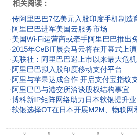
相关阅读：
·
传阿里巴巴7亿美元入股印度手机制造商Mi
·
阿里巴巴进军美国云服务市场
·
美国Wi-Fi运营商或牵手阿里巴巴推出免费
·
2015年CeBIT展会马云将在开幕式上
·
美联社：阿里巴巴遇上市以来最大危机
·
阿里巴巴拟入股印度移动支付平台
·
阿里与苹果达成合作 开启支付宝指纹
·
阿里巴巴与港交所洽谈股权结构事宜
·
博科新IP矩阵网络助力日本软银提升
·
软银选择OT在日本开展M2M、物联网
0
0
0
0
0