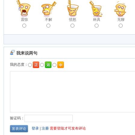
震惊
不解
愤怒
杯具
无聊